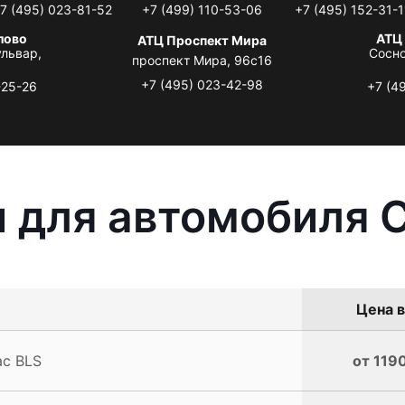
7 (495) 023-81-52
+7 (499) 110-53-06
+7 (495) 152-31-1
лово
АТЦ
АТЦ Проспект Мира
львар,
Сосно
проспект Мира, 96с16
+7 (495) 023-42-98
-25-26
+7 (4
 для автомобиля C
Цена в
ac BLS
от 1190