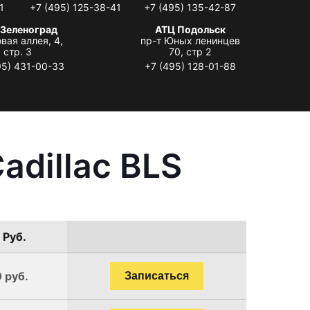
1
+7 (495) 125-38-41
+7 (495) 135-42-87
 Зеленоград
АТЦ Подольск
вая аллея, 4,
пр-т Юных ленинцев
стр. 3
70, стр 2
95) 431-00-33
+7 (495) 128-01-88
adillac BLS
 Руб.
 руб.
Записаться