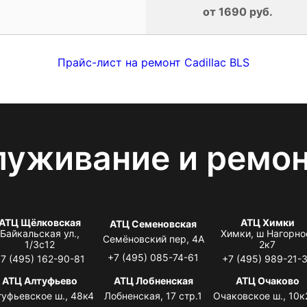
от 1690 руб.
Прайс-лист на ремонт Cadillac BLS
луживание и ремо
АТЦ Щёлковская
АТЦ Химки
АТЦ Семеновская
Байкальская ул.,
Химки, ш Нагорно
Семёновский пер, 4А
1/3с12
2к7
+7 (495) 085-74-61
7 (495) 162-90-81
+7 (495) 989-21-
АТЦ Алтуфьево
АТЦ Лобненская
АТЦ Очаково
туфьевское ш., 48к4
Лобненская, 17 стр.1
Очаковское ш., 10к