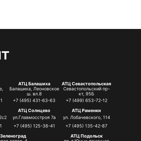
нт
АТЦ Балашиха
АТЦ Севастопольская
е,
Балашиха, Леоновское
Севастопольский пр-
ш. вл.8
кт, 95Б
31
+7 (495) 431-63-63
+7 (499) 653-72-12
АТЦ Солнцево
АТЦ Раменки
2с2
ул.Главмосстроя 7а
ул. Лобачевского, 114
1
+7 (495) 125-38-41
+7 (495) 135-42-87
 Зеленоград
АТЦ Подольск
вая аллея, 4,
пр-т Юных ленинцев