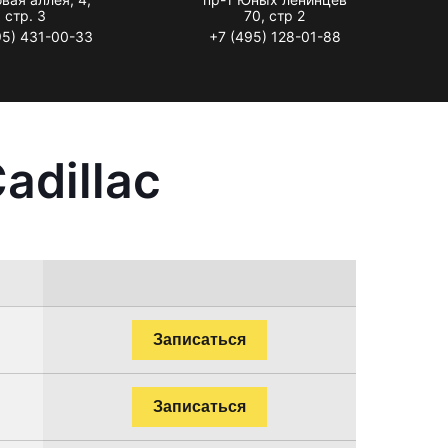
стр. 3
70, стр 2
95) 431-00-33
+7 (495) 128-01-88
adillac
Записаться
Записаться