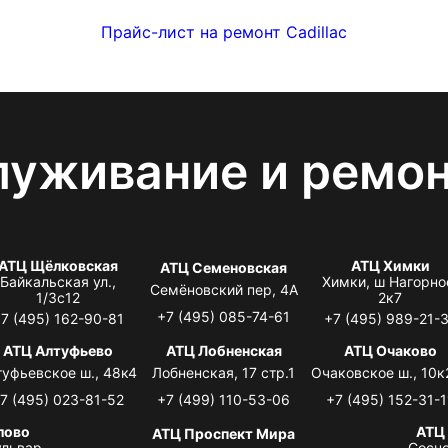
Прайс-лист на ремонт Cadillac
луживание и ремо
АТЦ Щёлковская
АТЦ Химки
АТЦ Семеновская
Байкальская ул.,
Химки, ш Нагорно
Семёновский пер, 4А
1/3с12
2к7
+7 (495) 085-74-61
7 (495) 162-90-81
+7 (495) 989-21-
АТЦ Алтуфьево
АТЦ Лобненская
АТЦ Очаково
туфьевское ш., 48к4
Лобненская, 17 стр.1
Очаковское ш., 10к
7 (495) 023-81-52
+7 (499) 110-53-06
+7 (495) 152-31-1
лово
АТЦ
АТЦ Проспект Мира
львар,
Сосно