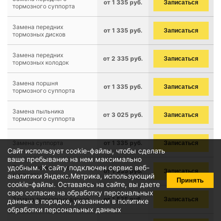
от 1 335 руб.
Записаться
тормозного суппорта
Замена передних
от 1 335 руб.
Записаться
тормозных дисков
Замена передних
от 2 335 руб.
Записаться
тормозных колодок
Замена поршня
от 1 335 руб.
Записаться
тормозного суппорта
Замена пыльника
от 3 025 руб.
Записаться
тормозного суппорта
Замена суппорта
от 1 335 руб.
Записаться
Сайт использует cookie-файлы, чтобы сделать
ваше пребывание на нем максимально
удобным. К cайту подключен сервис веб-
Замена тормозного
от 1 335 руб.
Записаться
суппорта
аналитики Яндекс.Метрика, использующий
Принять
cookie-файлы
. Оставаясь на сайте, вы даете
свое
согласие на обработку персональных
Замена тормозных дисков
от 1 535 руб.
Записаться
данных
в порядке, указанном в
политике
обработки персональных данных