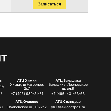
Записаться
нт
АТЦ Химки
АТЦ Балашиха
я
Химки, ш Нагорное,
Балашиха, Леоновское
 4А
2к7
ш. вл.8
61
+7 (495) 989-21-31
+7 (495) 431-63-63
я
АТЦ Очаково
АТЦ Солнцево
.1
Очаковское ш., 10к2с2
ул.Главмосстроя 7а