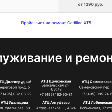
от 1290 руб.
Прайс-лист на ремонт Cadillac XT5
луживание и ремо
АТЦ Щёлковская
ТЦ Долгопрудный
АТЦ Семеновска
Байкальская ул.,
Береговой пр-д, 5
Семёновский пер,
1/3с12
7 (495) 032-08-22
+7 (495) 085-74-
+7 (495) 162-90-81
АТЦ Удальцова
АТЦ Алтуфьево
АТЦ Лобненска
ул. Удальцова, 60
Алтуфьевское ш., 48к4
Лобненская, 17 стр