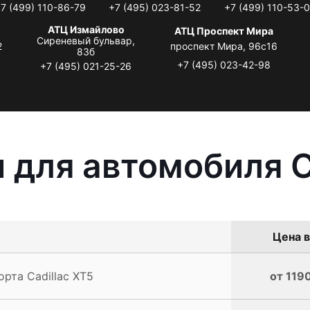
7 (499) 110-86-79
+7 (495) 023-81-52
+7 (499) 110-53-
АТЦ Измайлово
АТЦ Проспект Мира
Сиреневый бульвар,
2
проспект Мира, 96с16
83б
+7 (495) 023-42-98
+7 (495) 021-25-26
 для автомобиля C
Цена в
рта Cadillac XT5
от 1190