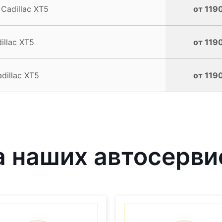
Cadillac XT5
от 1190
llac XT5
от 1190
illac XT5
от 1190
 наших автосерви