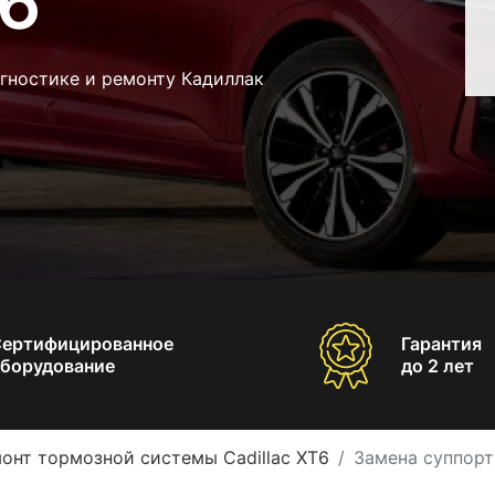
T6
гностике и ремонту Кадиллак
Сертифицированное
Гарантия
борудование
до 2 лет
онт тормозной системы Cadillac XT6
Замена суппорта