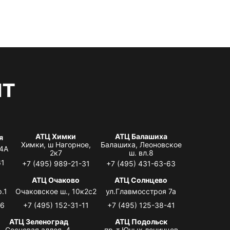
нт
АТЦ Химки
АТЦ Балашиха
я
Химки, ш Нагорное,
Балашиха, Леоновское
 4А
2к7
ш. вл.8
61
+7 (495) 989-21-31
+7 (495) 431-63-63
я
АТЦ Очаково
АТЦ Солнцево
.1
Очаковское ш., 10к2с2
ул.Главмосстроя 7а
06
+7 (495) 152-31-11
+7 (495) 125-38-41
АТЦ Зеленоград
АТЦ Подольск
Сосновая аллея, 4,
пр-т Юных ленинцев