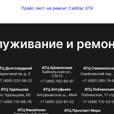
Прайс-лист на ремонт Cadillac XT6
луживание и ремо
АТЦ Щёлковская
ТЦ Долгопрудный
АТЦ Семеновска
Байкальская ул.,
Береговой пр-д, 5
Семёновский пер,
1/3с12
7 (495) 032-08-22
+7 (495) 085-74-
+7 (495) 162-90-81
АТЦ Удальцова
АТЦ Алтуфьево
АТЦ Лобненска
ул. Удальцова, 60
Алтуфьевское ш., 48к4
Лобненская, 17 стр
7 (499) 110-86-79
+7 (495) 023-81-52
+7 (499) 110-53-
АТЦ Измайлово
АТЦ Проспект Мира
Сиреневый бульвар,