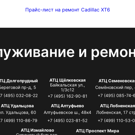
Прайс-лист на ремонт Cadillac XT6
луживание и ремо
АТЦ Щёлковская
ТЦ Долгопрудный
АТЦ Семеновска
Байкальская ул.,
Береговой пр-д, 5
Семёновский пер,
1/3с12
7 (495) 032-08-22
+7 (495) 085-74-
+7 (495) 162-90-81
АТЦ Удальцова
АТЦ Алтуфьево
АТЦ Лобненска
ул. Удальцова, 60
Алтуфьевское ш., 48к4
Лобненская, 17 стр
7 (499) 110-86-79
+7 (495) 023-81-52
+7 (499) 110-53-
АТЦ Измайлово
АТЦ Проспект Мира
Сиреневый бульвар,