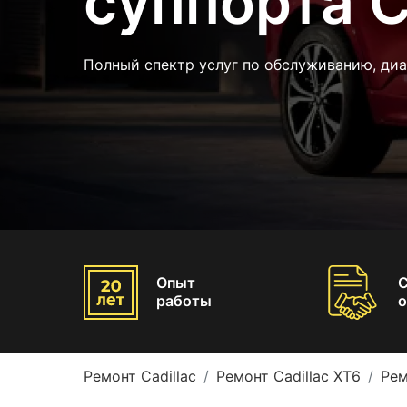
суппорта C
Полный спектр услуг по обслуживанию, диа
Опыт
работы
о
Ремонт Cadillac
Ремонт Cadillac XT6
Рем