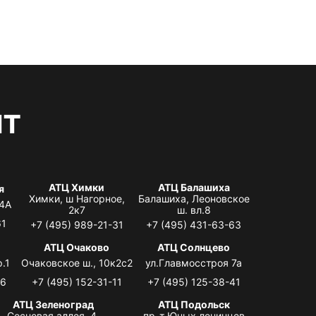
нт
АТЦ Химки
АТЦ Балашиха
я
Химки, ш Нагорное,
Балашиха, Леоновское
 4А
2к7
ш. вл.8
61
+7 (495) 989-21-31
+7 (495) 431-63-63
я
АТЦ Очаково
АТЦ Солнцево
.1
Очаковское ш., 10к2с2
ул.Главмосстроя 7а
06
+7 (495) 152-31-11
+7 (495) 125-38-41
АТЦ Зеленоград
АТЦ Подольск
Сосновая аллея, 4,
пр-т Юных ленинцев