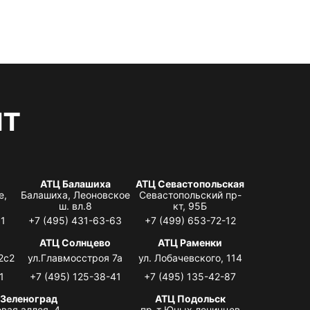
нт
АТЦ Балашиха
АТЦ Севастопольская
е,
Балашиха, Леоновское
Севастопольский пр-
ш. вл.8
кт, 95Б
31
+7 (495) 431-63-63
+7 (499) 653-72-12
АТЦ Солнцево
АТЦ Раменки
2с2
ул.Главмосстроя 7а
ул. Лобачевского, 114
1
+7 (495) 125-38-41
+7 (495) 135-42-87
 Зеленоград
АТЦ Подольск
вая аллея, 4,
пр-т Юных ленинцев