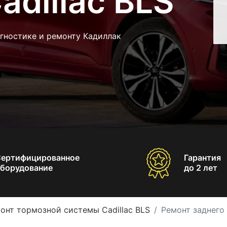
adillac BLS
гностике и ремонту Кадиллак
Сертифицированное
Гарантия
борудование
до 2 лет
онт тормозной системы Cadillac BLS
Ремонт заднего 