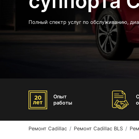
суппорта C
Полный спектр услуг по обслуживанию, диа
Опыт
работы
о
Ремонт Cadillac
Ремонт Cadillac BLS
Рем