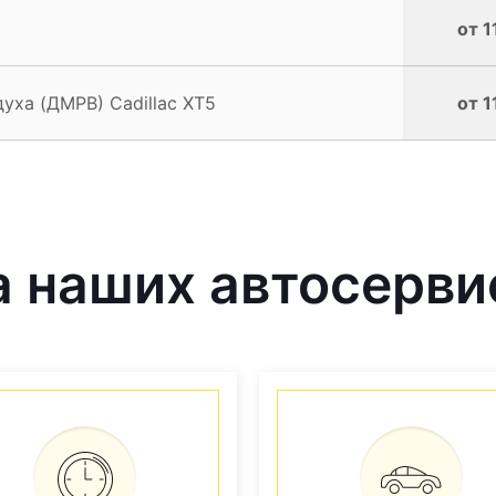
от 1
уха (ДМРВ) Cadillac XT5
от 1
 наших автосерви