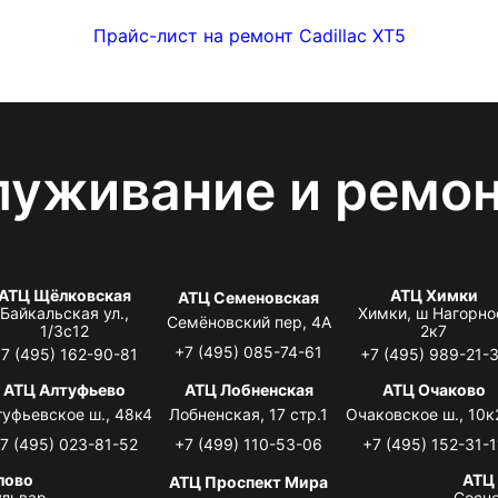
Прайс-лист на ремонт Cadillac XT5
луживание и ремо
АТЦ Щёлковская
АТЦ Химки
АТЦ Семеновская
Байкальская ул.,
Химки, ш Нагорно
Семёновский пер, 4А
1/3с12
2к7
+7 (495) 085-74-61
7 (495) 162-90-81
+7 (495) 989-21-
АТЦ Алтуфьево
АТЦ Лобненская
АТЦ Очаково
туфьевское ш., 48к4
Лобненская, 17 стр.1
Очаковское ш., 10к
7 (495) 023-81-52
+7 (499) 110-53-06
+7 (495) 152-31-1
лово
АТЦ
АТЦ Проспект Мира
львар,
Сосно