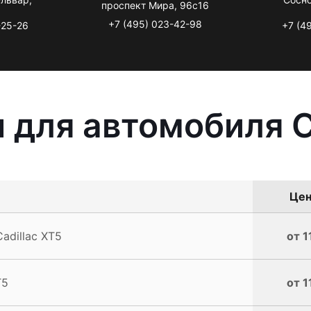
проспект Мира, 96с16
+7 (495) 023-42-98
-25-26
+7 (4
 для автомобиля C
Цен
adillac XT5
от 1
T5
от 1