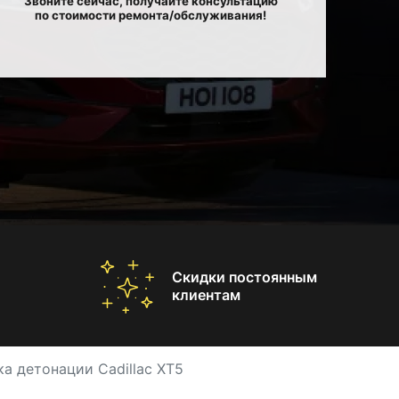
Звоните сейчас, получайте консультацию
по стоимости ремонта/обслуживания!
Скидки постоянным
клиентам
а детонации Cadillac XT5