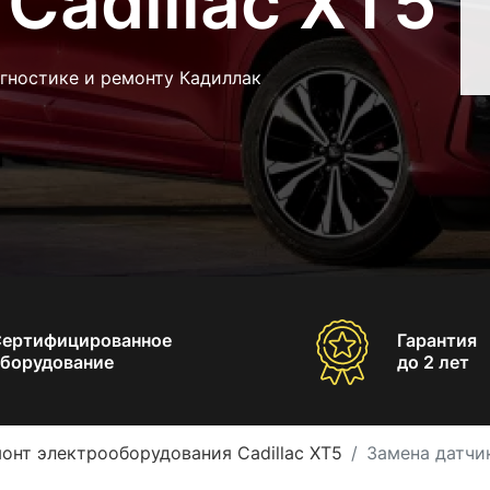
Cadillac XT5
гностике и ремонту Кадиллак
Сертифицированное
Гарантия
борудование
до 2 лет
онт электрооборудования Cadillac XT5
Замена датчик