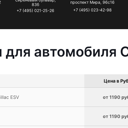
2
проспект Мира, 96с16
83б
+7 (495) 023-42-98
+7 (495) 021-25-26
 для автомобиля C
Цена в Руб
llac ESV
от 1190 ру
от 1190 ру