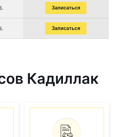
б.
Записаться
б.
Записаться
сов Кадиллак