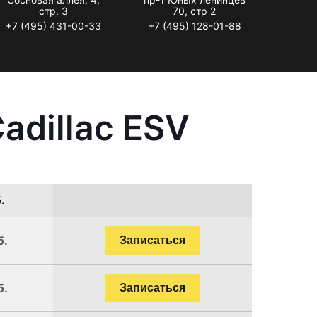
стр. 3
70, стр 2
+7 (495) 431-00-33
+7 (495) 128-01-88
adillac ESV
.
б.
Записаться
б.
Записаться