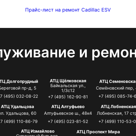
Прайс-лист на ремонт Cadillac ESV
луживание и ремо
АТЦ Щёлковская
ТЦ Долгопрудный
АТЦ Семеновска
Байкальская ул.,
Береговой пр-д, 5
Семёновский пер,
1/3с12
7 (495) 032-08-22
+7 (495) 085-74-
+7 (495) 162-90-81
АТЦ Удальцова
АТЦ Алтуфьево
АТЦ Лобненска
ул. Удальцова, 60
Алтуфьевское ш., 48к4
Лобненская, 17 стр
7 (499) 110-86-79
+7 (495) 023-81-52
+7 (499) 110-53-
АТЦ Измайлово
АТЦ Проспект Мира
Сиреневый бульвар,