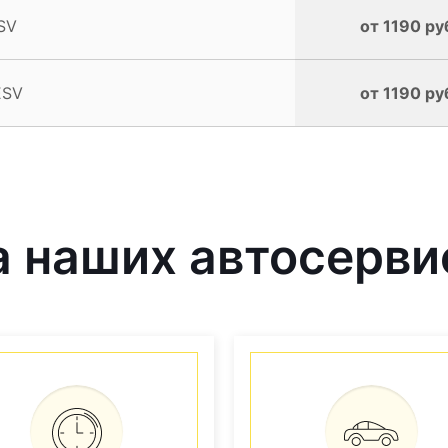
SV
от 1190 ру
ESV
от 1190 ру
 наших автосерви