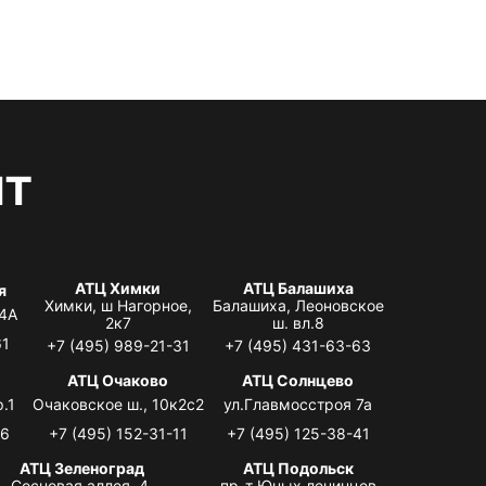
нт
АТЦ Химки
АТЦ Балашиха
я
Химки, ш Нагорное,
Балашиха, Леоновское
 4А
2к7
ш. вл.8
61
+7 (495) 989-21-31
+7 (495) 431-63-63
я
АТЦ Очаково
АТЦ Солнцево
.1
Очаковское ш., 10к2с2
ул.Главмосстроя 7а
06
+7 (495) 152-31-11
+7 (495) 125-38-41
АТЦ Зеленоград
АТЦ Подольск
Сосновая аллея, 4,
пр-т Юных ленинцев