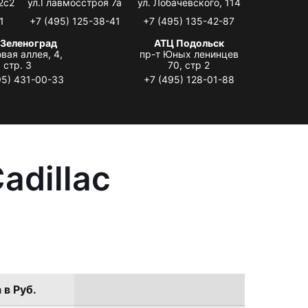
2с2
ул.Главмосстроя 7а
ул. Лобачевского, 114
1
+7 (495) 125-38-41
+7 (495) 135-42-87
 Зеленоград
АТЦ Подольск
вая аллея, 4,
пр-т Юных ленинцев
стр. 3
70, стр 2
95) 431-00-33
+7 (495) 128-01-88
adillac
 в Руб.