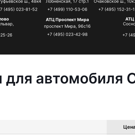
туфьевское ш., 48к4
Лобненская, 17 стр.1
Очаковское ш., 10к
7 (495) 023-81-52
+7 (499) 110-53-06
+7 (495) 152-31-1
лово
АТЦ
АТЦ Проспект Мира
львар,
Сосно
проспект Мира, 96с16
+7 (495) 023-42-98
-25-26
+7 (4
 для автомобиля C
Цена