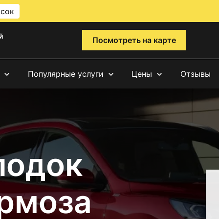
исок
й
Посмотреть на карте
Популярные услуги
Цены
Отзывы
лодок
ормоза