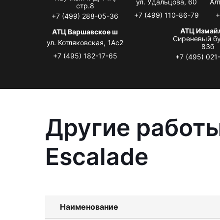
ул. Удальцова, 60
Ал
стр.8
+7 (499) 110-86-79
+
+7 (499) 288-05-36
АТЦ Измай
АТЦ Варшавское ш
Сиреневый бу
ул. Котляковская, 1Ас2
83б
+7 (495) 182-17-65
+7 (495) 021
Другие работы
Escalade
Наименование