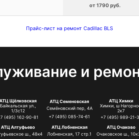
от 1790 руб.
Прайс-лист на ремонт Cadillac BLS
луживание и ремо
АТЦ Щёлковская
АТЦ Химки
АТЦ Семеновская
Байкальская ул.,
Химки, ш Нагорно
Семёновский пер, 4А
1/3с12
2к7
+7 (495) 085-74-61
7 (495) 162-90-81
+7 (495) 989-21-
АТЦ Алтуфьево
АТЦ Лобненская
АТЦ Очаково
туфьевское ш., 48к4
Лобненская, 17 стр.1
Очаковское ш., 10к