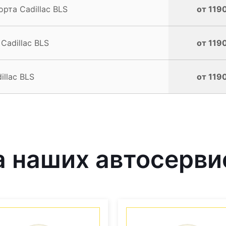
рта Cadillac BLS
от 1190
Cadillac BLS
от 1190
llac BLS
от 1190
 наших автосерви