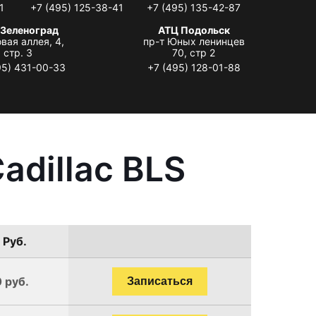
1
+7 (495) 125-38-41
+7 (495) 135-42-87
 Зеленоград
АТЦ Подольск
вая аллея, 4,
пр-т Юных ленинцев
стр. 3
70, стр 2
95) 431-00-33
+7 (495) 128-01-88
adillac BLS
 Руб.
 руб.
Записаться