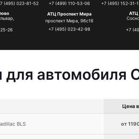
7 (495) 023-81-52
+7 (499) 110-53-06
+7 (495) 152-31-1
лово
АТЦ
АТЦ Проспект Мира
львар,
Сосно
проспект Мира, 96с16
+7 (495) 023-42-98
-25-26
+7 (4
 для автомобиля C
Цена в
dillac BLS
от 1190