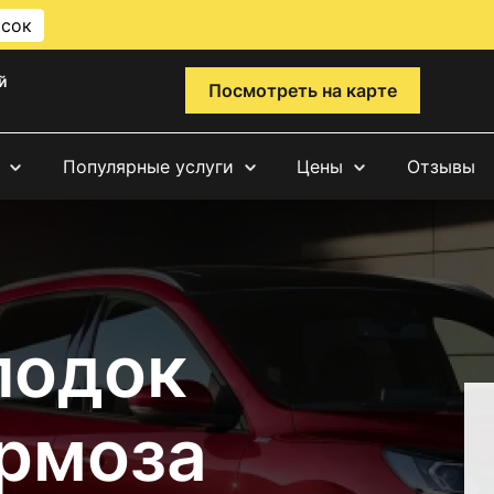
исок
й
Посмотреть на карте
Популярные услуги
Цены
Отзывы
лодок
ормоза