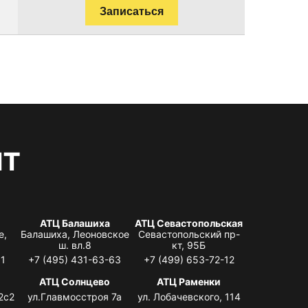
Записаться
нт
АТЦ Балашиха
АТЦ Севастопольская
е,
Балашиха, Леоновское
Севастопольский пр-
ш. вл.8
кт, 95Б
31
+7 (495) 431-63-63
+7 (499) 653-72-12
АТЦ Солнцево
АТЦ Раменки
2с2
ул.Главмосстроя 7а
ул. Лобачевского, 114