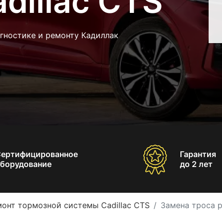
dillac CTS
гностике и ремонту Кадиллак
Сертифицированное
Гарантия
борудование
до 2 лет
онт тормозной системы Cadillac CTS
Замена троса р