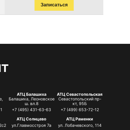
Записаться
нт
АТЦ Балашиха
АТЦ Севастопольская
е,
Балашиха, Леоновское
Севастопольский пр-
ш. вл.8
кт, 95Б
31
+7 (495) 431-63-63
+7 (499) 653-72-12
АТЦ Солнцево
АТЦ Раменки
2с2
ул.Главмосстроя 7а
ул. Лобачевского, 114