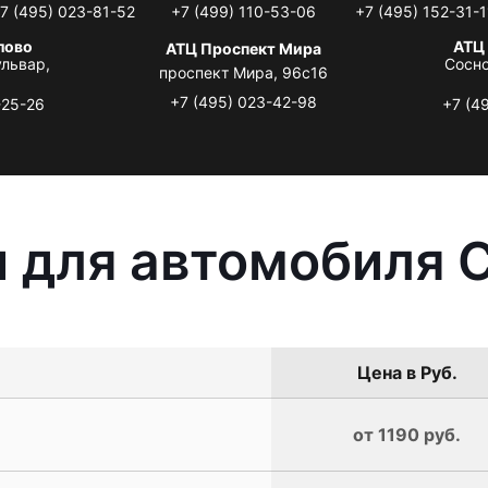
7 (495) 023-81-52
+7 (499) 110-53-06
+7 (495) 152-31-1
лово
АТЦ
АТЦ Проспект Мира
львар,
Сосно
проспект Мира, 96с16
+7 (495) 023-42-98
-25-26
+7 (4
 для автомобиля C
Цена в Руб.
от 1190 руб.