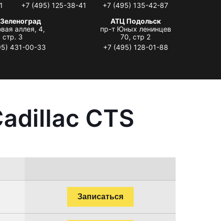
1
+7 (495) 125-38-41
+7 (495) 135-42-87
 Зеленоград
АТЦ Подольск
вая аллея, 4,
пр-т Юных ленинцев
стр. 3
70, стр 2
95) 431-00-33
+7 (495) 128-01-88
adillac CTS
Записаться