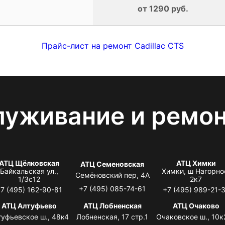
от 1290 руб.
Прайс-лист на ремонт Cadillac CTS
луживание и ремо
АТЦ Щёлковская
АТЦ Химки
АТЦ Семеновская
Байкальская ул.,
Химки, ш Нагорно
Семёновский пер, 4А
1/3с12
2к7
+7 (495) 085-74-61
7 (495) 162-90-81
+7 (495) 989-21-
АТЦ Алтуфьево
АТЦ Лобненская
АТЦ Очаково
туфьевское ш., 48к4
Лобненская, 17 стр.1
Очаковское ш., 10к