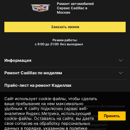
Ремонт автомобилей
Сервис Cadillac в
Москве
Заказать звонок
Режим работы:
с 9:00 до 21:00
без выходных
Информация
Ремонт Cadillac по моделям
Прайс-лист на ремонт Кадиллак
Сайт использует cookie-файлы, чтобы сделать
ваше пребывание на нем максимально
© 2010-2026
Автосервис Cadillac в Москве – ремонт и обслуживание
удобным. К cайту подключен сервис веб-
автомобилей
аналитики Яндекс.Метрика, использующий
Принять
Использование товарного знака и логотипов бренда происходит
cookie-файлы
. Оставаясь на сайте, вы даете
исключительно в информационных целях не является нарушением и
свое
согласие на обработку персональных
не требует получения согласия правообладателя.
данных
в порядке, указанном в
политике
Защита данных и политика конфиденциальности.