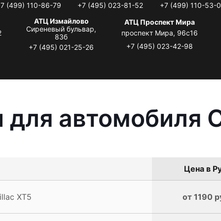
7 (499) 110-86-79
+7 (495) 023-81-52
+7 (499) 110-53-
АТЦ Измайлово
АТЦ Проспект Мира
Сиреневый бульвар,
2
проспект Мира, 96с16
83б
+7 (495) 023-42-98
+7 (495) 021-25-26
 для автомобиля C
Цена в Р
llac XT5
от 1190 р