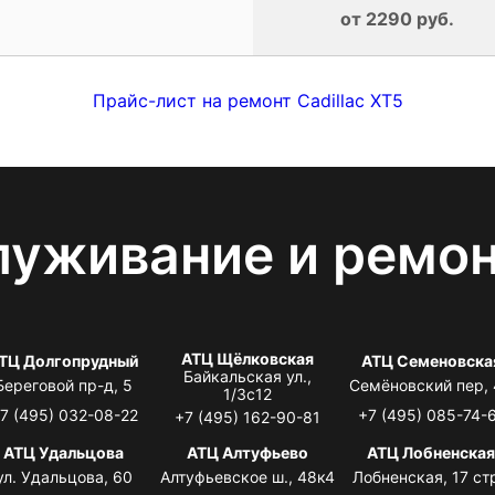
от 2290 руб.
Прайс-лист на ремонт Cadillac XT5
луживание и ремо
АТЦ Щёлковская
ТЦ Долгопрудный
АТЦ Семеновска
Байкальская ул.,
Береговой пр-д, 5
Семёновский пер,
1/3с12
7 (495) 032-08-22
+7 (495) 085-74-
+7 (495) 162-90-81
АТЦ Удальцова
АТЦ Алтуфьево
АТЦ Лобненска
ул. Удальцова, 60
Алтуфьевское ш., 48к4
Лобненская, 17 стр