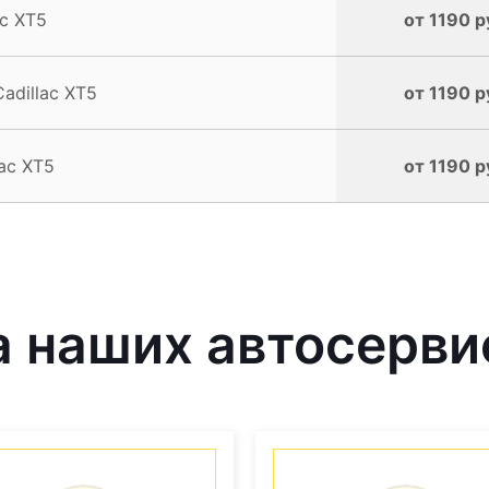
c XT5
от 1190 р
adillac XT5
от 1190 р
ac XT5
от 1190 р
 наших автосерви