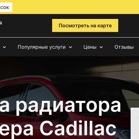
исок
й
Посмотреть на карте
Популярные услуги
Цены
Отзывы
а радиатора
ра Cadillac