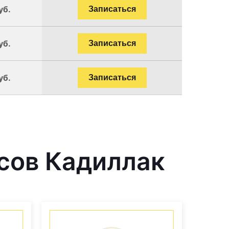
уб.
Записаться
уб.
Записаться
уб.
Записаться
сов Кадиллак