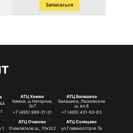
Записаться
нт
АТЦ Химки
АТЦ Балашиха
я
Химки, ш Нагорное,
Балашиха, Леоновское
 4А
2к7
ш. вл.8
61
+7 (495) 989-21-31
+7 (495) 431-63-63
я
АТЦ Очаково
АТЦ Солнцево
.1
Очаковское ш., 10к2с2
ул.Главмосстроя 7а