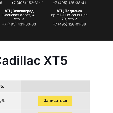
06
+7 (495) 152-31-11
+7 (495) 125-38-41
АТЦ Зеленоград
АТЦ Подольск
Сосновая аллея, 4,
пр-т Юных ленинцев
стр. 3
70, стр 2
+7 (495) 431-00-33
+7 (495) 128-01-88
adillac XT5
уб.
уб.
Записаться