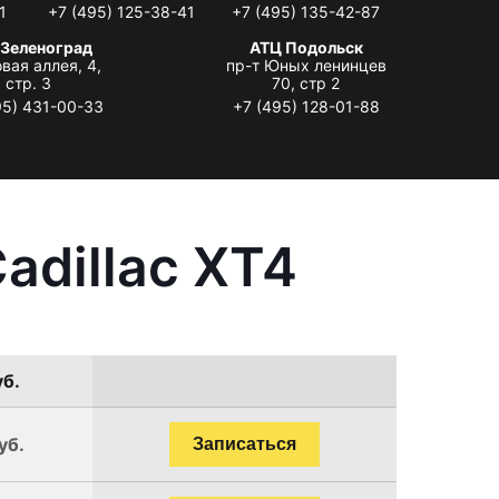
1
+7 (495) 125-38-41
+7 (495) 135-42-87
 Зеленоград
АТЦ Подольск
вая аллея, 4,
пр-т Юных ленинцев
стр. 3
70, стр 2
95) 431-00-33
+7 (495) 128-01-88
adillac XT4
уб.
уб.
Записаться