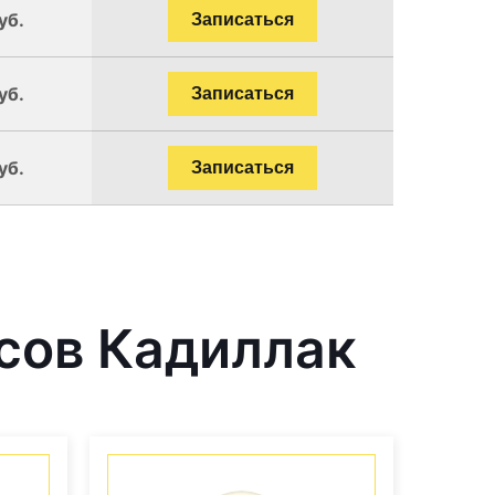
уб.
Записаться
уб.
Записаться
уб.
Записаться
сов Кадиллак