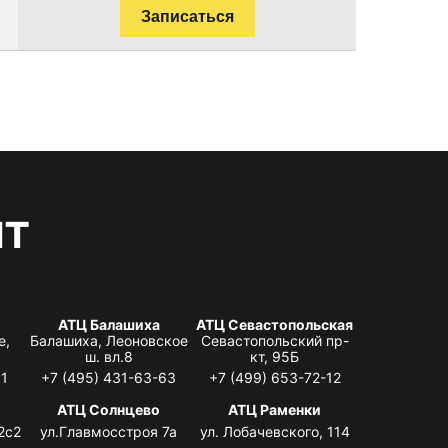
Записаться
нт
АТЦ Балашиха
АТЦ Севастопольская
е,
Балашиха, Леоновское
Севастопольский пр-
ш. вл.8
кт, 95Б
31
+7 (495) 431-63-63
+7 (499) 653-72-12
АТЦ Солнцево
АТЦ Раменки
2с2
ул.Главмосстроя 7а
ул. Лобачевского, 114