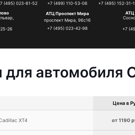
7 (495) 023-81-52
+7 (499) 110-53-06
+7 (495) 152-31-1
лово
АТЦ
АТЦ Проспект Мира
львар,
Сосно
проспект Мира, 96с16
+7 (495) 023-42-98
-25-26
+7 (4
 для автомобиля C
Цена в Р
adillac XT4
от 1190 р