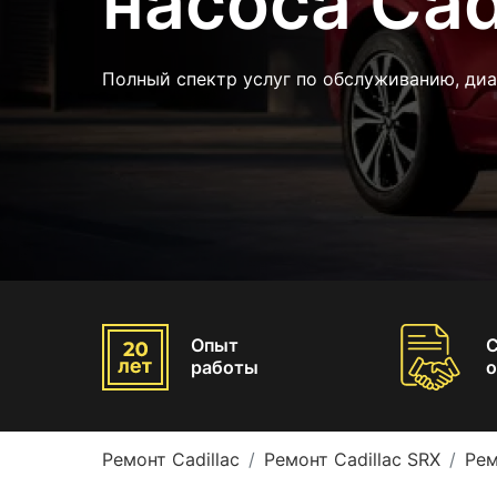
насоса Cad
Полный спектр услуг по обслуживанию, диа
Опыт
работы
о
Ремонт Cadillac
Ремонт Cadillac SRX
Рем