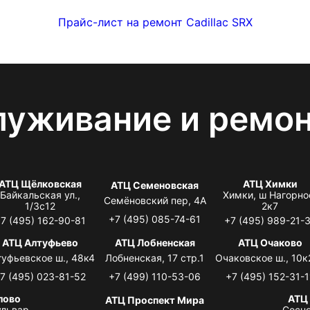
Прайс-лист на ремонт Cadillac SRX
луживание и ремо
АТЦ Щёлковская
АТЦ Химки
АТЦ Семеновская
Байкальская ул.,
Химки, ш Нагорно
Семёновский пер, 4А
1/3с12
2к7
+7 (495) 085-74-61
7 (495) 162-90-81
+7 (495) 989-21-
АТЦ Алтуфьево
АТЦ Лобненская
АТЦ Очаково
туфьевское ш., 48к4
Лобненская, 17 стр.1
Очаковское ш., 10к
7 (495) 023-81-52
+7 (499) 110-53-06
+7 (495) 152-31-1
лово
АТЦ
АТЦ Проспект Мира
львар,
Сосно