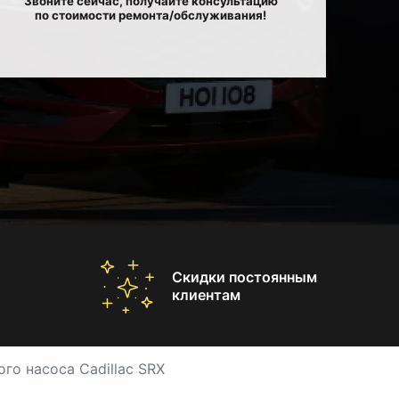
Звоните сейчас, получайте консультацию
по стоимости ремонта/обслуживания!
Скидки постоянным
клиентам
го насоса Cadillac SRX