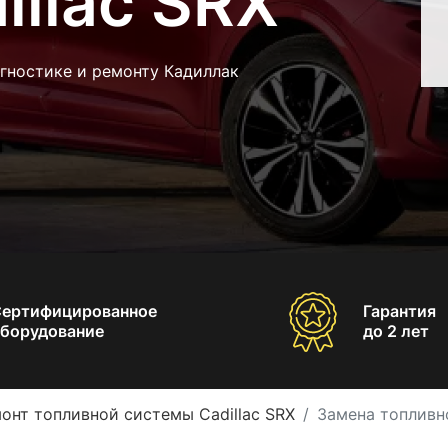
illac SRX
гностике и ремонту Кадиллак
Сертифицированное
Гарантия
борудование
до 2 лет
онт топливной системы Cadillac SRX
Замена топливно