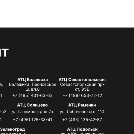
нт
АТЦ Балашиха
АТЦ Севастопольская
е,
Балашиха, Леоновское
Севастопольский пр-
ш. вл.8
кт, 95Б
31
+7 (495) 431-63-63
+7 (499) 653-72-12
АТЦ Солнцево
АТЦ Раменки
2с2
ул.Главмосстроя 7а
ул. Лобачевского, 114
1
+7 (495) 125-38-41
+7 (495) 135-42-87
 Зеленоград
АТЦ Подольск
вая аллея, 4,
пр-т Юных ленинцев