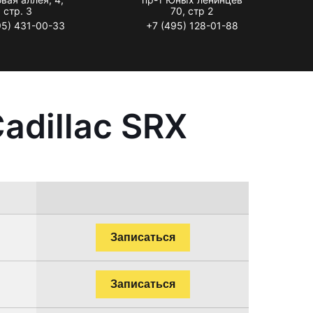
стр. 3
70, стр 2
95) 431-00-33
+7 (495) 128-01-88
adillac SRX
Записаться
Записаться