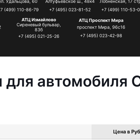
ул. Удальцова, 60
Алтуфьевское ш., 48к4
Лобненская, 17 стр
7 (499) 110-86-79
+7 (495) 023-81-52
+7 (499) 110-53-
АТЦ Измайлово
АТЦ Проспект Мира
Сиреневый бульвар,
2
проспект Мира, 96с16
83б
+7 (495) 023-42-98
+7 (495) 021-25-26
 для автомобиля C
Цена в Руб