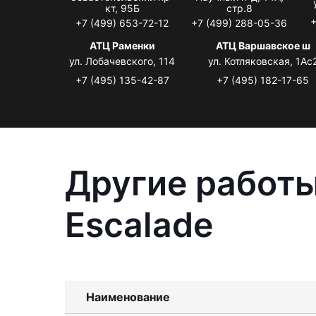
кт, 95Б
стр.8
+
+7 (499) 653-72-12
+7 (499) 288-05-36
АТЦ Раменки
АТЦ Варшавское ш
ул. Лобачевского, 114
ул. Котляковская, 1Ас
+7 (495) 135-42-87
+7 (495) 182-17-65
Другие работы
Escalade
Наименование