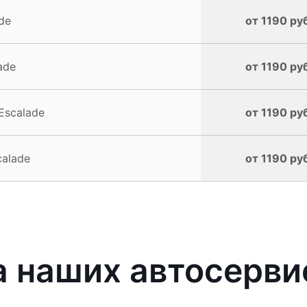
de
от 1190 ру
ade
от 1190 ру
Escalade
от 1190 ру
calade
от 1190 ру
 наших автосерви