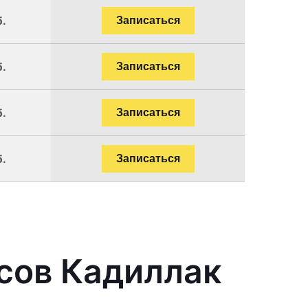
б.
Записаться
б.
Записаться
б.
Записаться
б.
Записаться
сов Кадиллак