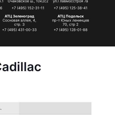
.1
Очаковское ш., 10к2с2
ул.Главмосстроя 7а
06
+7 (495) 152-31-11
+7 (495) 125-38-41
АТЦ Зеленоград
АТЦ Подольск
Сосновая аллея, 4,
пр-т Юных ленинцев
стр. 3
70, стр 2
+7 (495) 431-00-33
+7 (495) 128-01-88
adillac
.