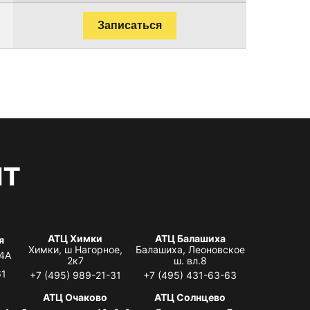
Записаться
нт
АТЦ Химки
АТЦ Балашиха
я
Химки, ш Нагорное,
Балашиха, Леоновское
 4А
2к7
ш. вл.8
61
+7 (495) 989-21-31
+7 (495) 431-63-63
я
АТЦ Очаково
АТЦ Солнцево