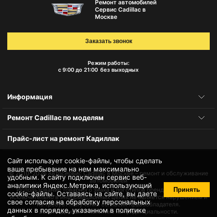
Ремонт автомобилей
Сервис Cadillac в
Москве
Заказать звонок
Режим работы:
с 9:00 до 21:00
без выходных
Информация
Ремонт Cadillac по моделям
Прайс-лист на ремонт Кадиллак
Сайт использует cookie-файлы, чтобы сделать
ваше пребывание на нем максимально
© 2010-2026
Автосервис Cadillac в Москве – ремонт и обслуживание
удобным. К cайту подключен сервис веб-
автомобилей
аналитики Яндекс.Метрика, использующий
Принять
Использование товарного знака и логотипов бренда происходит
cookie-файлы
. Оставаясь на сайте, вы даете
исключительно в информационных целях не является нарушением и
свое
согласие на обработку персональных
не требует получения согласия правообладателя.
данных
в порядке, указанном в
политике
Защита данных и политика конфиденциальности.