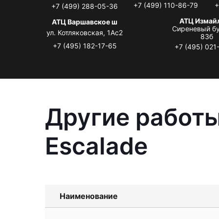
+7 (499) 110-86-79
+
+7 (499) 288-05-36
АТЦ Измай
АТЦ Варшавское ш
Сиреневый бу
ул. Котляковская, 1Ас2
83б
+7 (495) 182-17-65
+7 (495) 021
Другие работы
Escalade
Наименование