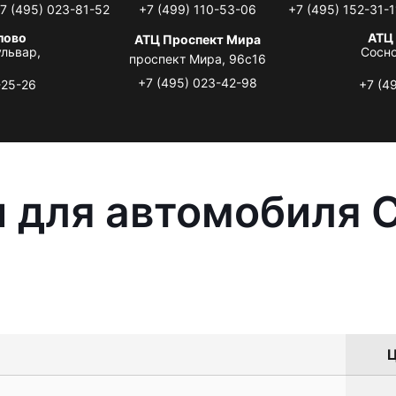
7 (495) 023-81-52
+7 (499) 110-53-06
+7 (495) 152-31-1
лово
АТЦ
АТЦ Проспект Мира
львар,
Сосно
проспект Мира, 96с16
+7 (495) 023-42-98
-25-26
+7 (4
 для автомобиля C
Ц