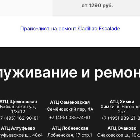
от 1290 руб.
Прайс-лист на ремонт Cadillac Escalade
луживание и ремо
АТЦ Щёлковская
АТЦ Химки
АТЦ Семеновская
Байкальская ул.,
Химки, ш Нагорно
Семёновский пер, 4А
1/3с12
2к7
+7 (495) 085-74-61
7 (495) 162-90-81
+7 (495) 989-21-
АТЦ Алтуфьево
АТЦ Лобненская
АТЦ Очаково
туфьевское ш., 48к4
Лобненская, 17 стр.1
Очаковское ш., 10к