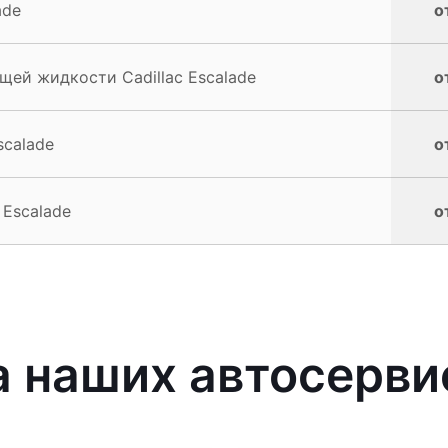
ade
о
ей жидкости Cadillac Escalade
о
scalade
о
 Escalade
о
 наших автосерви