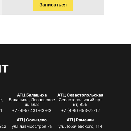
Записаться
нт
АТЦ Балашиха
АТЦ Севастопольская
е,
Балашиха, Леоновское
Севастопольский пр-
ш. вл.8
кт, 95Б
31
+7 (495) 431-63-63
+7 (499) 653-72-12
АТЦ Солнцево
АТЦ Раменки
2с2
ул.Главмосстроя 7а
ул. Лобачевского, 114