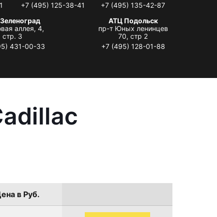
1
+7 (495) 125-38-41
+7 (495) 135-42-87
 Зеленоград
АТЦ Подольск
вая аллея, 4,
пр-т Юных ленинцев
стр. 3
70, стр 2
95) 431-00-33
+7 (495) 128-01-88
adillac
ена в Руб.