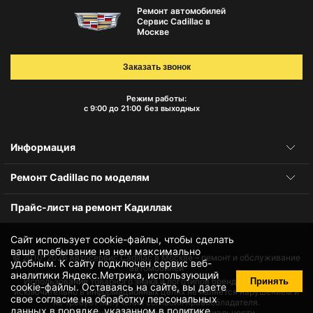
Ремонт автомобилей
Сервис Cadillac в
Москве
Заказать звонок
Режим работы:
с 9:00 до 21:00
без выходных
Информация
Ремонт Cadillac по моделям
Прайс-лист на ремонт Кадиллак
Сайт использует cookie-файлы, чтобы сделать
ваше пребывание на нем максимально
© 2010-2026
Автосервис Cadillac в Москве – ремонт и обслуживание
удобным. К cайту подключен сервис веб-
автомобилей
аналитики Яндекс.Метрика, использующий
Принять
Использование товарного знака и логотипов бренда происходит
cookie-файлы
. Оставаясь на сайте, вы даете
исключительно в информационных целях не является нарушением и
свое
согласие на обработку персональных
не требует получения согласия правообладателя.
данных
в порядке, указанном в
политике
Защита данных и политика конфиденциальности.