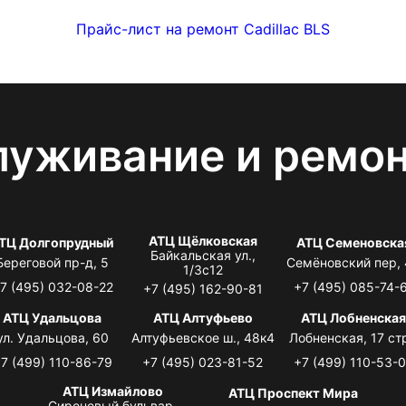
Прайс-лист на ремонт Cadillac BLS
луживание и ремо
АТЦ Щёлковская
ТЦ Долгопрудный
АТЦ Семеновска
Байкальская ул.,
Береговой пр-д, 5
Семёновский пер,
1/3с12
7 (495) 032-08-22
+7 (495) 085-74-
+7 (495) 162-90-81
АТЦ Удальцова
АТЦ Алтуфьево
АТЦ Лобненска
ул. Удальцова, 60
Алтуфьевское ш., 48к4
Лобненская, 17 стр
7 (499) 110-86-79
+7 (495) 023-81-52
+7 (499) 110-53-
АТЦ Измайлово
АТЦ Проспект Мира
Сиреневый бульвар,