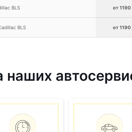
llac BLS
от 1190
dillac BLS
от 1190
 наших автосерви