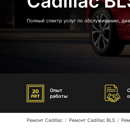
Cadillac BL
Полный спектр услуг по обслуживанию, диа
Опыт
работы
о
Ремонт Cadillac
Ремонт Cadillac BLS
Рем