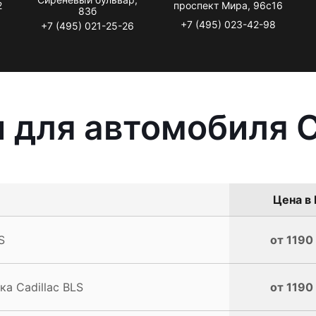
2
проспект Мира, 96с16
83б
+7 (495) 023-42-98
+7 (495) 021-25-26
 для автомобиля C
Цена в 
S
от 1190
а Cadillac BLS
от 1190