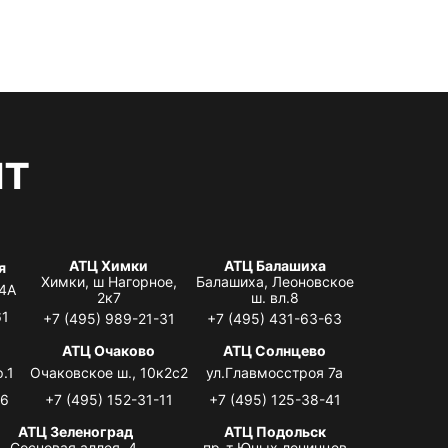
нт
АТЦ Химки
АТЦ Балашиха
я
Химки, ш Нагорное,
Балашиха, Леоновское
 4А
2к7
ш. вл.8
61
+7 (495) 989-21-31
+7 (495) 431-63-63
я
АТЦ Очаково
АТЦ Солнцево
.1
Очаковское ш., 10к2с2
ул.Главмосстроя 7а
06
+7 (495) 152-31-11
+7 (495) 125-38-41
АТЦ Зеленоград
АТЦ Подольск
Сосновая аллея, 4,
пр-т Юных ленинцев