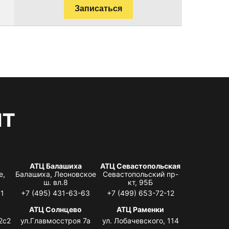
Записаться
нт
АТЦ Балашиха
АТЦ Севастопольская
е,
Балашиха, Леоновское
Севастопольский пр-
ш. вл.8
кт, 95Б
31
+7 (495) 431-63-63
+7 (499) 653-72-12
АТЦ Солнцево
АТЦ Раменки
2с2
ул.Главмосстроя 7а
ул. Лобачевского, 114