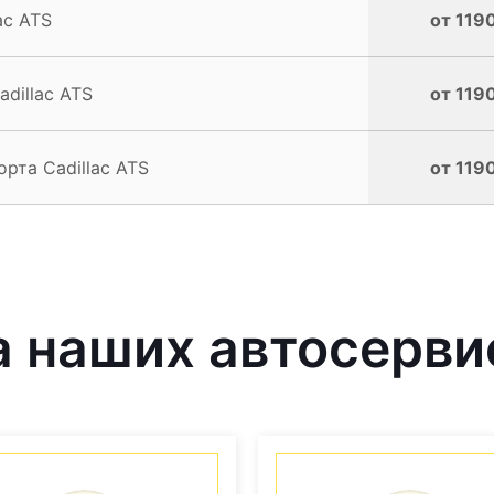
ac ATS
от 1190
dillac ATS
от 1190
рта Cadillac ATS
от 1190
 наших автосерви