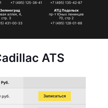
1
+7 (495) 125-38-41
+7 (495) 135-42-87
 Зеленоград
АТЦ Подольск
вая аллея, 4,
пр-т Юных ленинцев
стр. 3
70, стр 2
95) 431-00-33
+7 (495) 128-01-88
adillac ATS
 Руб.
 руб.
Записаться