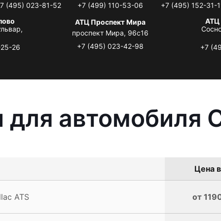
7 (495) 023-81-52
+7 (499) 110-53-06
+7 (495) 152-31-1
лово
АТЦ
АТЦ Проспект Мира
львар,
Сосно
проспект Мира, 96с16
+7 (495) 023-42-98
-25-26
+7 (4
 для автомобиля C
Цена в
lac ATS
от 1190