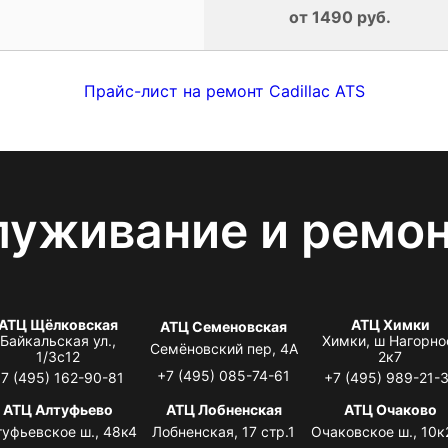
от 1490 руб.
Прайс-лист на ремонт Cadillac ATS
луживание и ремо
АТЦ Щёлковская
АТЦ Химки
АТЦ Семеновская
Байкальская ул.,
Химки, ш Нагорно
Семёновский пер, 4А
1/3с12
2к7
+7 (495) 085-74-61
7 (495) 162-90-81
+7 (495) 989-21-
АТЦ Алтуфьево
АТЦ Лобненская
АТЦ Очаково
туфьевское ш., 48к4
Лобненская, 17 стр.1
Очаковское ш., 10к