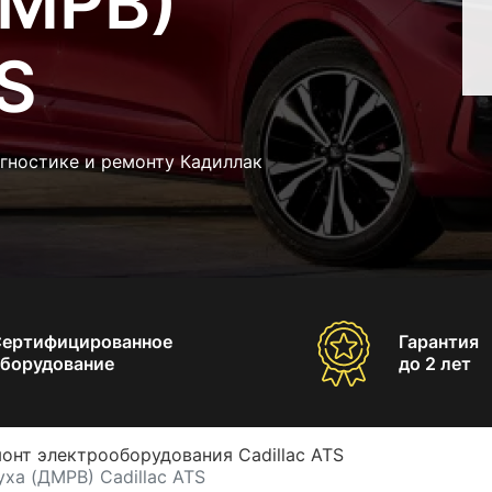
ДМРВ)
TS
гностике и ремонту Кадиллак
Сертифицированное
Гарантия
борудование
до 2 лет
онт электрооборудования Cadillac ATS
ха (ДМРВ) Cadillac ATS