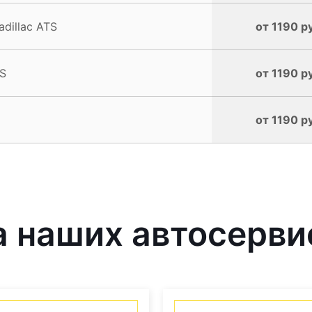
dillac ATS
от 1190 р
TS
от 1190 р
от 1190 р
 наших автосерви