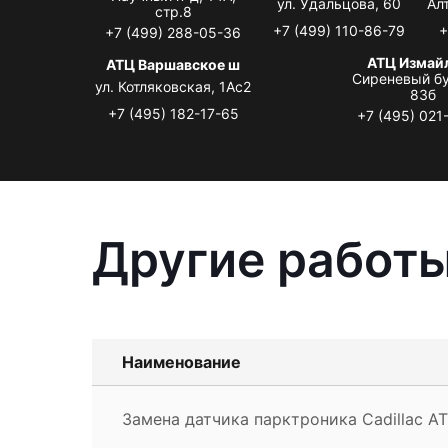
ул. Удальцова, 60
Ал
стр.8
+7 (499) 110-86-79
+
+7 (499) 288-05-36
АТЦ Измай
АТЦ Варшавское ш
Сиреневый бу
ул. Котляковская, 1Ас2
83б
+7 (495) 182-17-65
+7 (495) 021
Другие работы
Наименование
Замена датчика парктроника Cadillac A