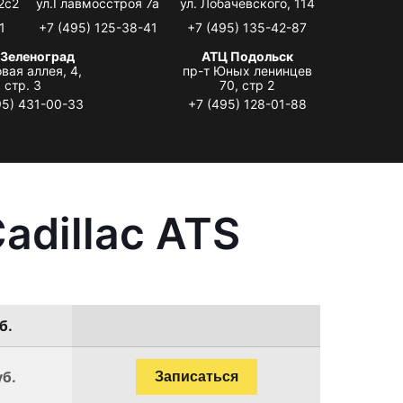
2с2
ул.Главмосстроя 7а
ул. Лобачевского, 114
1
+7 (495) 125-38-41
+7 (495) 135-42-87
 Зеленоград
АТЦ Подольск
вая аллея, 4,
пр-т Юных ленинцев
стр. 3
70, стр 2
95) 431-00-33
+7 (495) 128-01-88
adillac ATS
б.
уб.
Записаться