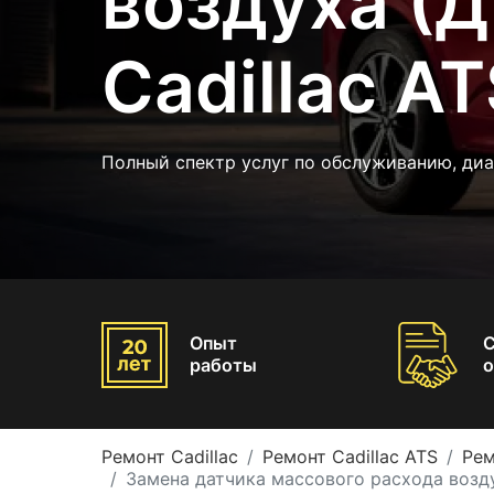
воздуха (
Cadillac A
Полный спектр услуг по обслуживанию, диа
Опыт
работы
о
Ремонт Cadillac
Ремонт Cadillac ATS
Рем
Замена датчика массового расхода возду