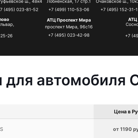
туфьевское ш., 48к4
Лобненская, 17 стр.1
Очаковское ш., 10к
7 (495) 023-81-52
+7 (499) 110-53-06
+7 (495) 152-31-1
лово
АТЦ
АТЦ Проспект Мира
львар,
Сосно
проспект Мира, 96с16
+7 (495) 023-42-98
-25-26
+7 (4
 для автомобиля C
Цена в Ру
TS
от 1190 р