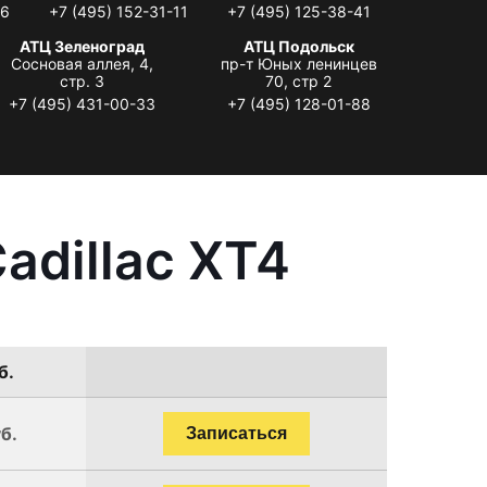
06
+7 (495) 152-31-11
+7 (495) 125-38-41
АТЦ Зеленоград
АТЦ Подольск
Сосновая аллея, 4,
пр-т Юных ленинцев
стр. 3
70, стр 2
+7 (495) 431-00-33
+7 (495) 128-01-88
adillac XT4
б.
б.
Записаться