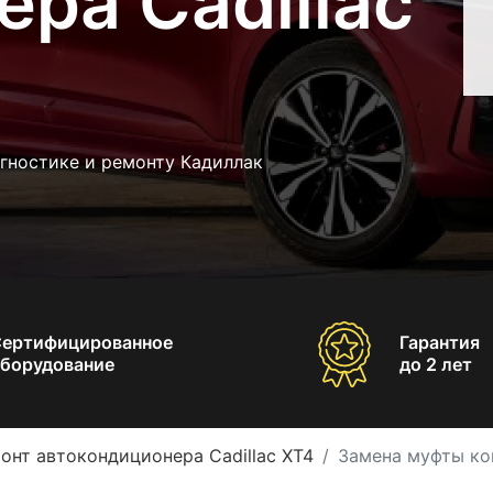
ра Cadillac
гностике и ремонту Кадиллак
Сертифицированное
Гарантия
борудование
до 2 лет
онт автокондиционера Cadillac XT4
Замена муфты ко