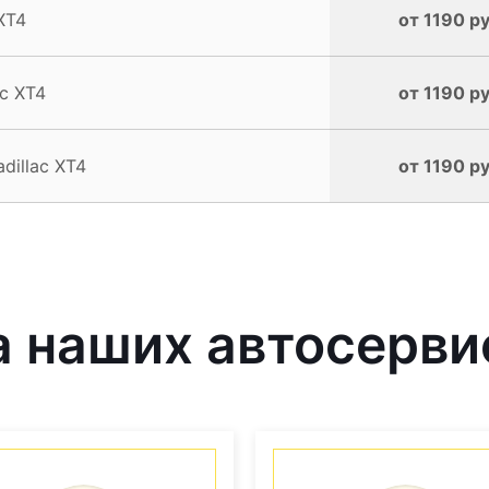
XT4
от 1190 ру
c XT4
от 1190 ру
illac XT4
от 1190 ру
 наших автосерви