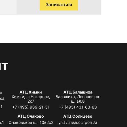
Записаться
нт
АТЦ Химки
АТЦ Балашиха
я
Химки, ш Нагорное,
Балашиха, Леоновское
 4А
2к7
ш. вл.8
61
+7 (495) 989-21-31
+7 (495) 431-63-63
я
АТЦ Очаково
АТЦ Солнцево
.1
Очаковское ш., 10к2с2
ул.Главмосстроя 7а