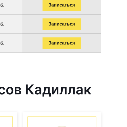
б.
Записаться
б.
Записаться
б.
Записаться
сов Кадиллак