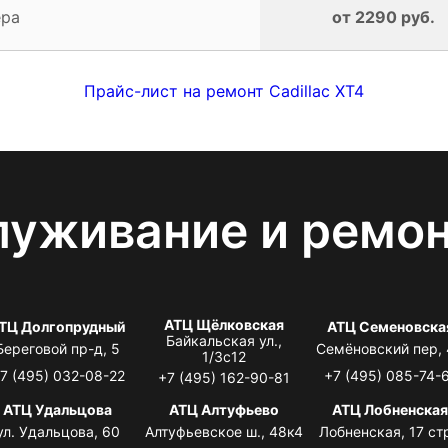
ера
от 2290 руб.
Прайс-лист на ремонт Cadillac XT4
луживание и ремо
АТЦ Щёлковская
ТЦ Долгопрудный
АТЦ Семеновска
Байкальская ул.,
Береговой пр-д, 5
Семёновский пер,
1/3с12
7 (495) 032-08-22
+7 (495) 085-74-
+7 (495) 162-90-81
АТЦ Удальцова
АТЦ Алтуфьево
АТЦ Лобненска
ул. Удальцова, 60
Алтуфьевское ш., 48к4
Лобненская, 17 стр