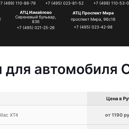
7 (499) 110-86-79
+7 (495) 023-81-52
+7 (499) 110-53-
АТЦ Измайлово
АТЦ Проспект Мира
Сиреневый бульвар,
2
проспект Мира, 96с16
83б
+7 (495) 023-42-98
+7 (495) 021-25-26
 для автомобиля C
Цена в Ру
llac XT4
от 1190 ру