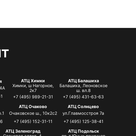
нт
АТЦ Химки
АТЦ Балашиха
я
Химки, ш Нагорное,
Балашиха, Леоновское
 4А
2к7
ш. вл.8
61
+7 (495) 989-21-31
+7 (495) 431-63-63
я
АТЦ Очаково
АТЦ Солнцево
.1
Очаковское ш., 10к2с2
ул.Главмосстроя 7а
06
+7 (495) 152-31-11
+7 (495) 125-38-41
АТЦ Зеленоград
АТЦ Подольск
Сосновая аллея, 4,
пр-т Юных ленинцев