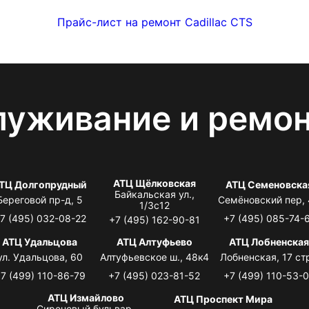
Прайс-лист на ремонт Cadillac CTS
луживание и ремо
АТЦ Щёлковская
ТЦ Долгопрудный
АТЦ Семеновска
Байкальская ул.,
Береговой пр-д, 5
Семёновский пер,
1/3с12
7 (495) 032-08-22
+7 (495) 085-74-
+7 (495) 162-90-81
АТЦ Удальцова
АТЦ Алтуфьево
АТЦ Лобненска
ул. Удальцова, 60
Алтуфьевское ш., 48к4
Лобненская, 17 стр
7 (499) 110-86-79
+7 (495) 023-81-52
+7 (499) 110-53-
АТЦ Измайлово
АТЦ Проспект Мира
Сиреневый бульвар,